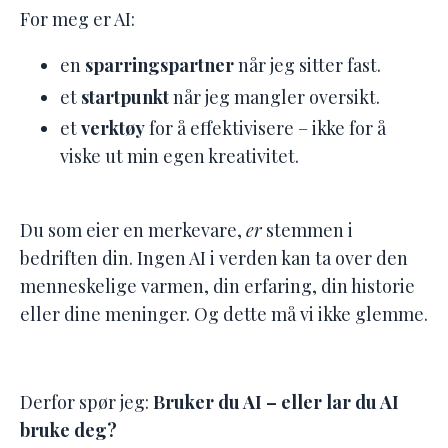
For meg er AI:
en
sparringspartner
når jeg sitter fast.
et
startpunkt
når jeg mangler oversikt.
et
verktøy
for å effektivisere – ikke for å
viske ut min egen kreativitet.
Du som eier en merkevare,
er
stemmen i
bedriften din.
Ingen AI i verden kan ta over den
menneskelige varmen, din erfaring, din historie
eller dine meninger. Og dette må vi ikke glemme.
Derfor spør jeg:
Bruker du AI – eller lar du AI
bruke deg?