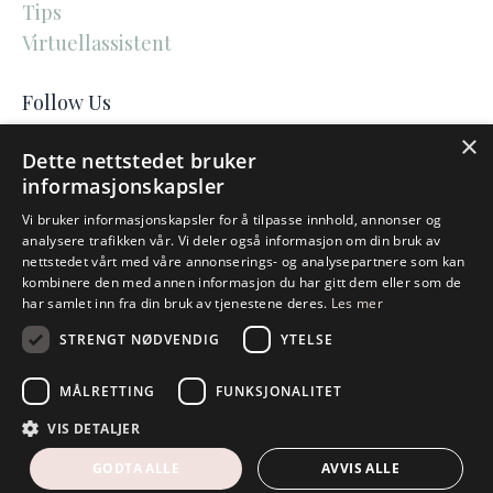
Tips
Virtuellassistent
Follow Us
×
Dette nettstedet bruker
informasjonskapsler
Vi bruker informasjonskapsler for å tilpasse innhold, annonser og
analysere trafikken vår. Vi deler også informasjon om din bruk av
AtterlingMedia
nettstedet vårt med våre annonserings- og analysepartnere som kan
kombinere den med annen informasjon du har gitt dem eller som de
har samlet inn fra din bruk av tjenestene deres.
Les mer
STRENGT NØDVENDIG
YTELSE
Personvernerklæring
MÅLRETTING
FUNKSJONALITET
© 2026 AtterlingMedia
VIS DETALJER
Powered by Kajabi
GODTA ALLE
AVVIS ALLE