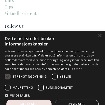
Kurs
Tips
Virtuellassistent
Follow Us
×
Dette nettstedet bruker
informasjonskapsler
Vi bruker informasjonskapsler for å tilpasse innhold, annonser og
analysere trafikken vår. Vi deler også informasjon om din bruk av
AtterlingMedia
nettstedet vårt med våre annonserings- og analysepartnere som kan
kombinere den med annen informasjon du har gitt dem eller som de
har samlet inn fra din bruk av tjenestene deres.
Les mer
STRENGT NØDVENDIG
YTELSE
Personvernerklæring
MÅLRETTING
FUNKSJONALITET
© 2026 AtterlingMedia
VIS DETALJER
Powered by Kajabi
GODTA ALLE
AVVIS ALLE