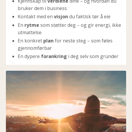
Kjennskap til
verdiene
dine – og hvordan du
bruker dem i business
Kontakt med en
visjon
du faktisk tør å eie
En
rytme
som støtter deg – og gir energi, ikke
utmattelse
En konkret
plan
for neste steg – som føles
gjennomførbar
En dypere
forankring
i deg selv som gründer