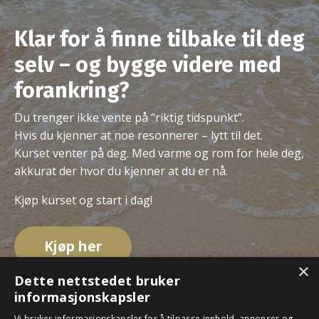
Klar for å finne tilbake til deg
selv – og bygge videre med
forankring?
Du trenger ikke vente på “riktig tidspunkt”.
Hvis du kjenner at noe resonnerer – lytt til det.
Kurset venter på deg. Med varme og rom for hele deg,
akkurat der hvor du kjenner at du er nå.
Kjøp kurset og start i dag!
Kjøp her
×
Dette nettstedet bruker
informasjonskapsler
Vi bruker informasjonskapsler for å tilpasse innhold, annonser og